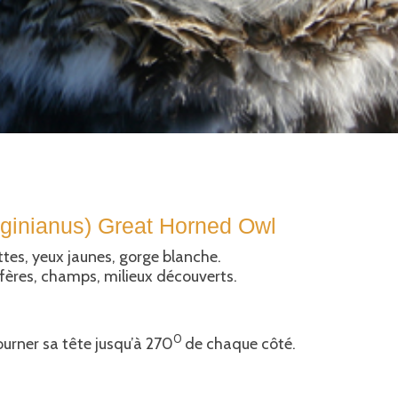
ginianus) Great Horned Owl
tes, yeux jaunes, gorge blanche.
nifères, champs, milieux découverts.
0
rner sa tête jusqu’à 270
de chaque côté.